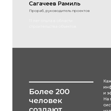
Сагачеев Рамиль
Прораб, руководитель проектов
11 лет опыта в области
строительства объектов
Каж
инф
Более 200
и э
человек
На 
сис
создают
изд