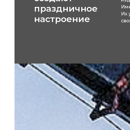
праздничное
Име
Их 
настроение
сво