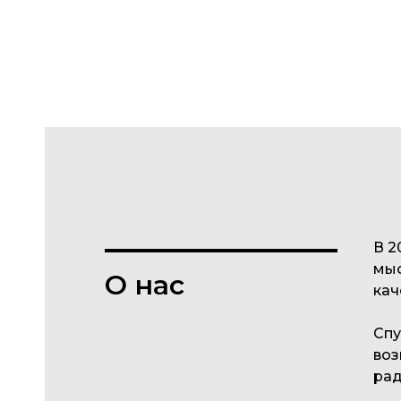
В 2
мыс
О нас
кач
Спу
воз
рад