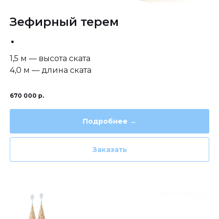
Зефирный терем
1,5 м — высота ската
4,0 м — длина ската
670 000
р.
Подробнее →
Заказать