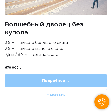
Волшебный дворец без
купола
3,5 м— высота большого ската.
2,5 м— высота малого ската.
7,5 м / 8,7 м— длина ската
670 000
р.
Подробнее →
Заказать