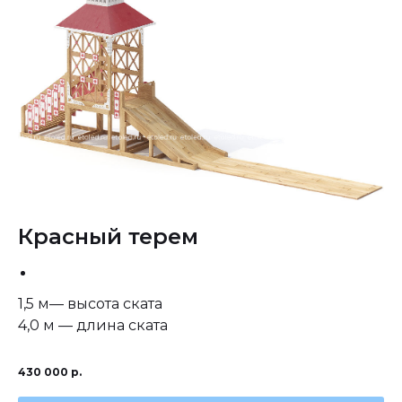
Красный терем
1,5 м— высота ската
4,0 м — длина ската
430 000
р.