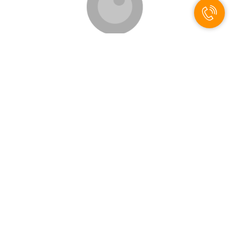
©️ ИП Масягин К.В., 2011-2024.
Все материалы данного сайта являются объектами авторского
права (в том числе дизайн). Запрещается копирование,